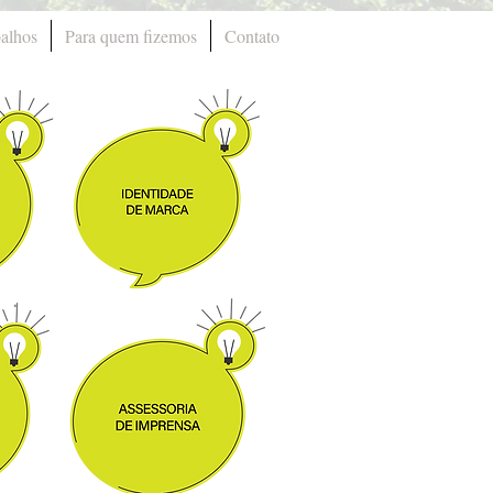
balhos
Para quem fizemos
Contato