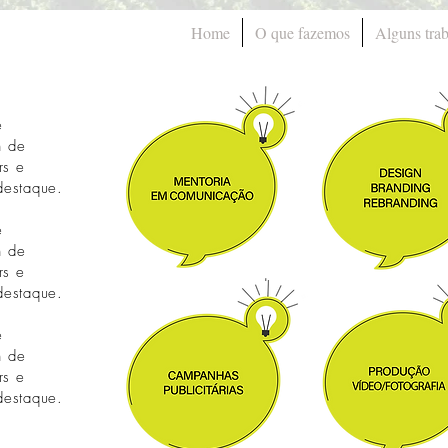
Home
O que fazemos
Alguns tra
e
n de
rs e
destaque.
e
n de
rs e
destaque.
e
n de
rs e
destaque.